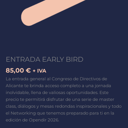
m
r
ENTRADA EARLY BIRD
85,00
€
+ IVA
La entrada general al Congreso de Directivos de
Alicante te brinda acceso completo a una jornada
inolvidable, llena de valiosas oportunidades. Este
precio te permitirá disfrutar de una serie de master
class, diálogos y mesas redondas inspiracionales y todo
el Networking que tenemos preparado para ti en la
edición de Opendir 2026.