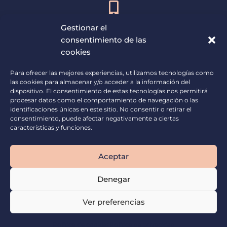
ATENCIÓN AL ASISTENTE
Gestionar el
horario de 9:00h – 13:00h
consentimiento de las
cookies
675 764 634
Para ofrecer las mejores experiencias, utilizamos tecnologías como
las cookies para almacenar y/o acceder a la información del
dispositivo. El consentimiento de estas tecnologías nos permitirá
procesar datos como el comportamiento de navegación o las
identificaciones únicas en este sitio. No consentir o retirar el
consentimiento, puede afectar negativamente a ciertas
características y funciones.
CORREO
info@opendir.es
Aceptar
prensa@opendir.es
Denegar
protocolo@opendir.es
Ver preferencias
AVISO LEGAL
|
POLÍTICA DE PRIVACIDAD
|
POLÍTICA DE COOKIES
|
TERMINOS Y CONDICIONES
DE VENTA
Política de cookies
Política de privacidad