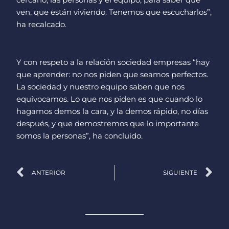
cercano, las personas y el equipo, para saber qué
ven, que están viviendo. Tenemos que escucharlos”,
ha recalcado.
Y con respeto a la relación sociedad empresas “hay
que aprender: no nos piden que seamos perfectos.
La sociedad y nuestro equipo saben que nos
equivocamos. Lo que nos piden es que cuando lo
hagamos demos la cara, y la demos rápido, no días
después, y que demostremos que lo importante
somos la personas”, ha concluido.
Ant
Si
ANTERIOR
SIGUIENTE