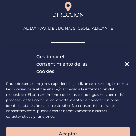
DIRECCIÓN
ADDA - AV. DE JIJONA, 5, 03012, ALICANTE
Gestionar el
consentimiento de las
ATENCIÓN AL ASISTENTE
cookies
horario de 9:00h – 13:00h
Para ofrecer las mejores experiencias, utilizamos tecnologías como
675 764 634
las cookies para almacenar y/o acceder a la información del
dispositivo. El consentimiento de estas tecnologías nos permitirá
procesar datos como el comportamiento de navegación o las
identificaciones únicas en este sitio. No consentir o retirar el
consentimiento, puede afectar negativamente a ciertas
características y funciones.
CORREO
Aceptar