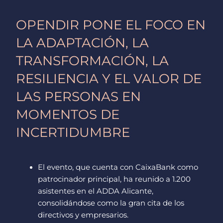
m
r
OPENDIR PONE EL FOCO EN
LA ADAPTACIÓN, LA
TRANSFORMACIÓN, LA
RESILIENCIA Y EL VALOR DE
LAS PERSONAS EN
MOMENTOS DE
INCERTIDUMBRE
El evento, que cuenta con CaixaBank como
patrocinador principal, ha reunido a 1.200
asistentes en el ADDA Alicante,
consolidándose como la gran cita de los
directivos y empresarios.